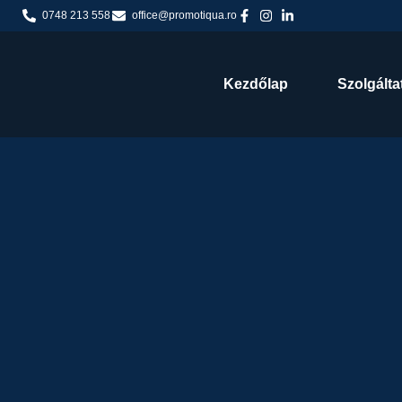
0748 213 558
office@promotiqua.ro
Kezdőlap
Szolgálta