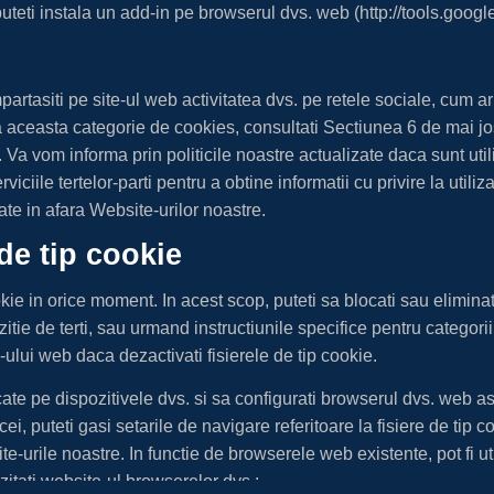
puteti instala un add-in pe browserul dvs. web (http://tools.goog
partasiti pe site-ul web activitatea dvs. pe retele sociale, cum ar
 la aceasta categorie de cookies, consultati Sectiunea 6 de mai jo
ior. Va vom informa prin politicile noastre actualizate daca sunt util
le tertelor-parti pentru a obtine informatii cu privire la utiliz
ate in afara Website-urilor noastre.
 de tip cookie
kie in orice moment. In acest scop, puteti sa blocati sau eliminati
tie de terti, sau urmand instructiunile specifice pentru categorii
-ului web daca dezactivati fisierele de tip cookie.
ocate pe dispozitivele dvs. si sa configurati browserul dvs. web astf
ei, puteti gasi setarile de navigare referitoare la fisiere de tip c
e-urile noastre. In functie de browserele web existente, pot fi uti
zitati website-ul browserelor dvs.: