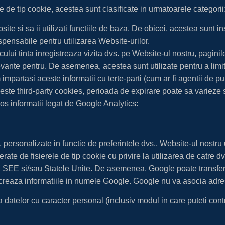
ele de tip cookie, acestea sunt clasificate in urmatoarele categorii
te si sa ii utilizati functiile de baza. De obicei, acestea sunt i
spensabile pentru utilizarea Website-urilor.
ului tinta inregistreaza vizita dvs. pe Website-ul nostru, paginile p
levante pentru. De asemenea, acestea sunt utilizate pentru a limi
impartasi aceste informatii cu terte-parti (cum ar fi agentii de p
veste third-party cookies, perioada de expirare poate sa varieze 
jos informatii legat de Google Analytics:
g, personalizate in functie de preferintele dvs., Website-ul nostr
e de fisierele de tip cookie cu privire la utilizarea de catre dv
, SEE si/sau Statele Unite. De asemenea, Google poate transfera 
elucreaza informatiile in numele Google. Google nu va asocia adre
a datelor cu caracter personal (inclusiv modul in care puteti contr