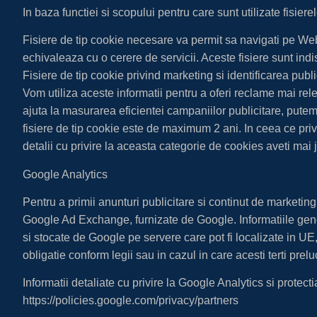
In baza functiei si scopului pentru care sunt utilizate fisier
Fisiere de tip cookie necesare va permit sa navigati pe Websi
echivaleaza cu o cerere de servicii. Aceste fisiere sunt indi
Fisiere de tip cookie privind marketing si identificarea public
Vom utiliza aceste informatii pentru a oferi reclame mai re
ajuta la masurarea eficientei campaniilor publicitare, putem 
fisiere de tip cookie este de maximum 2 ani. In ceea ce pri
detalii cu privire la aceasta categorie de cookies aveti mai 
Google Analytics
Pentru a primii anunturi publicitare si continut de marketin
Google Ad Exchange, furnizate de Google. Informatiile generat
si stocate de Google pe servere care pot fi localizate in UE
obligatie conform legii sau in cazul in care acesti terti pr
Informatii detaliate cu privire la Google Analytics si protecti
https://policies.google.com/privacy/partners