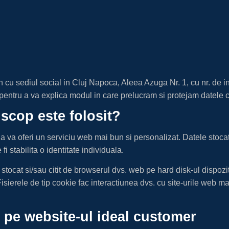
sediul social in Cluj Napoca, Aleea Azuga Nr. 1, cu nr. de inr
entru a va explica modul in care prelucram si protejam datele c
 scop este folosit?
a va oferi un serviciu web mai bun si personalizat. Datele stocate
i stabilita o identitate individuala.
te stocat si/sau citit de browserul dvs. web pe hard disk-ul dispoz
 Fisierele de tip cookie fac interactiunea dvs. cu site-urile web m
at pe website-ul ideal customer