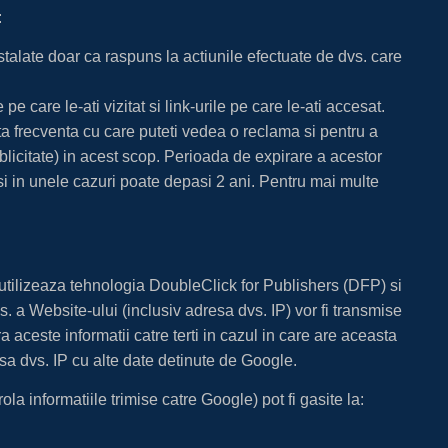
:
nstalate doar ca raspuns la actiunile efectuate de dvs. care
e care le-ati vizitat si link-urile pe care le-ati accesat.
ta frecventa cu care puteti vedea o reclama si pentru a
ublicitate) in acest scop. Perioada de expirare a acestor
si in unele cazuri poate depasi 2 ani. Pentru mai multe
u utilizeaza tehnologia DoubleClick for Publishers (DFP) si
s. a Website-ului (inclusiv adresa dvs. IP) vor fi transmise
aceste informatii catre terti in cazul in care are aceasta
sa dvs. IP cu alte date detinute de Google.
ola informatiile trimise catre Google) pot fi gasite la: