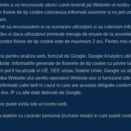
 pentru a va recunoaste atunci cand reveniti pe Website-ul nostru 
e fisiere de tip cookie colecteaza informatii anonime si nu pot ur
ani.
rmit sa recunoastem si sa numaram utilizatorii si sa colectam inf
 des si daca utilizatorul primeste mesaje de eroare de la anumit
stor fisiere de tip cookie este de maximum 2 ani. Pentru mai mul
iu pentru analiza web, furnizat de Google. Google Analytics util
ite. Informatiile generate de fisierele de tip cookie cu privire l
 pot fi localizate in UE, SEE si/sau Statele Unite. Google va utili
tea Website-ului pentru operatorii Website-ului si furnizand alte se
rmatii catre terti in cazul in care are aceasta obligatie conform 
dvs. IP cu alte date detinute de Google.
e puteti vizita site-ul nostru web.
a datelor cu caracter personal (inclusiv modul in care puteti contr