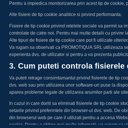
Pentru a impiedica monitorizarea prin acest tip de cookie, 
Alte fisiere de tip cookie analitice si privind performanta:
Fisiere de tip cookie privind retelele sociale va permit sa im
controlate de catre noi. Pentru mai multe detalii cu privire
Alte tipuri de fisiere de tip cookie care pot fi utilizate ulter
Va rugam sa observati ca PROMOTIQUA SRL utilizeaza servicii
experienta dvs. de utilizator si pentru a va prezenta publicit
3. Cum puteti controla fisierele
Va puteti retrage consimtamantul privind fisierele de tip coo
dvs. web sau prin utilizarea unor software-uri puse la dispozi
aparea probleme legate de utilizarea anumitor parti ale site
In cazul in care doriti sa eliminati fisierele de tip cookie st
setarile privind preferintele din browser-ul dvs. web. De obic
din browserul web pe care il utilizati pentru a accesa Websit
cookie. Pentru a obtine mai multe informatii, va rugam sa vi