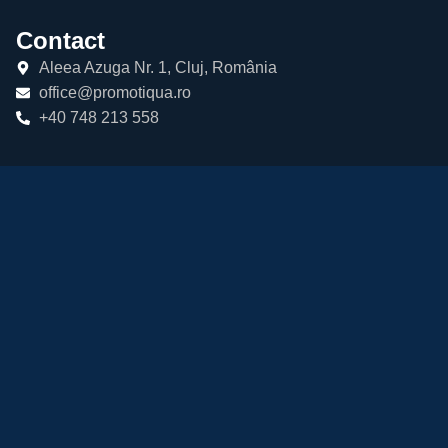
Contact
Aleea Azuga Nr. 1, Cluj, România
office@promotiqua.ro
+40 748 213 558
Linkuri utile
Termeni și Condiții
Politica de Condidențialitate
Politica Cookies