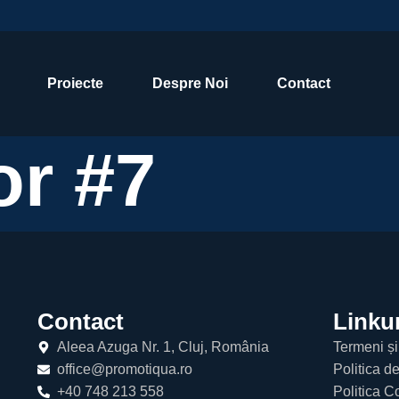
Proiecte
Despre Noi
Contact
or #7
Contact
Linkur
Aleea Azuga Nr. 1, Cluj, România
Termeni și
office@promotiqua.ro
Politica d
+40 748 213 558
Politica C