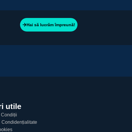
Hai să lucrăm împreună!
i utile
 Condiții
e Condidențialitate
ookies