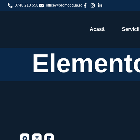
0748 213 558
office@promotiqua.ro
Acasă
Servicii
Element